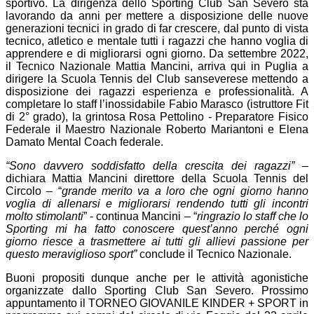
sportivo. La dirigenza dello Sporting Club San Severo sta
lavorando da anni per mettere a disposizione delle nuove
generazioni tecnici in grado di far crescere, dal punto di vista
tecnico, atletico e mentale tutti i ragazzi che hanno voglia di
apprendere e di migliorarsi ogni giorno. Da settembre 2022,
il Tecnico Nazionale Mattia Mancini, arriva qui in Puglia a
dirigere la Scuola Tennis del Club sanseverese mettendo a
disposizione dei ragazzi esperienza e professionalità. A
completare lo staff l’inossidabile Fabio Marasco (istruttore Fit
di 2° grado), la grintosa Rosa Pettolino - Preparatore Fisico
Federale il Maestro Nazionale Roberto Mariantoni e Elena
Damato Mental Coach federale.
“Sono davvero soddisfatto della crescita dei ragazzi”
–
dichiara Mattia Mancini direttore della Scuola Tennis del
Circolo – “
grande merito va a loro che ogni giorno hanno
voglia di allenarsi e migliorarsi rendendo tutti gli incontri
molto stimolanti
” - continua Mancini – “
ringrazio lo staff che lo
Sporting mi ha fatto conoscere quest’anno perché ogni
giorno riesce a trasmettere ai tutti gli allievi passione per
questo meraviglioso sport”
conclude il Tecnico Nazionale.
Buoni propositi dunque anche per le attività agonistiche
organizzate dallo Sporting Club San Severo. Prossimo
appuntamento il TORNEO GIOVANILE KINDER + SPORT in