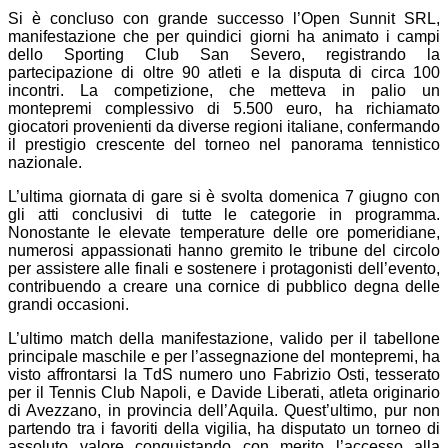
Si è concluso con grande successo l’Open Sunnit SRL,
manifestazione che per quindici giorni ha animato i campi
dello Sporting Club San Severo, registrando la
partecipazione di oltre 90 atleti e la disputa di circa 100
incontri. La competizione, che metteva in palio un
montepremi complessivo di 5.500 euro, ha richiamato
giocatori provenienti da diverse regioni italiane, confermando
il prestigio crescente del torneo nel panorama tennistico
nazionale.
L’ultima giornata di gare si è svolta domenica 7 giugno con
gli atti conclusivi di tutte le categorie in programma.
Nonostante le elevate temperature delle ore pomeridiane,
numerosi appassionati hanno gremito le tribune del circolo
per assistere alle finali e sostenere i protagonisti dell’evento,
contribuendo a creare una cornice di pubblico degna delle
grandi occasioni.
L’ultimo match della manifestazione, valido per il tabellone
principale maschile e per l’assegnazione del montepremi, ha
visto affrontarsi la TdS numero uno Fabrizio Osti, tesserato
per il Tennis Club Napoli, e Davide Liberati, atleta originario
di Avezzano, in provincia dell’Aquila. Quest’ultimo, pur non
partendo tra i favoriti della vigilia, ha disputato un torneo di
assoluto valore conquistando con merito l’accesso alla