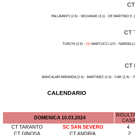
CT
PALLAVANTI (2.6) - WOJANAR (3.1) - DE MARTINO E. (
CT
TURCHI (2.5) -
(V)
MARTUCCI (27) - NARDELLI 
CT
BANCALARI MIRANDA (2.4) - MARTINEZ (2.4) - CAR (2.4) - P
CALENDARIO
RISULT
DOMENICA 10.03.2024
CAS
CT TARANTO
SC SAN SEVERO
4
CT GINOSA
CT ANDRIA
2