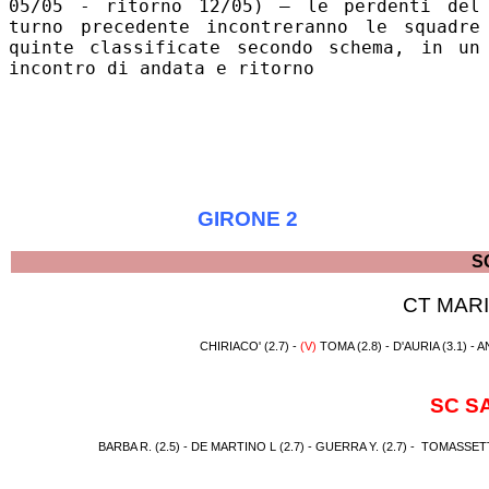
05/05 - ritorno 12/05) – le perdenti del
turno precedente incontreranno le squadre
quinte classificate secondo schema, in un
incontro di andata e ritorno
GIRONE 2
S
CT MARI
CHIRIACO' (2.7) -
(V)
TOMA (2.8) - D'AURIA (3.1) - 
SC S
BARBA R. (2.5) - DE MARTINO L (2.7) - GUERRA Y. (2.7) - TOMASSETT