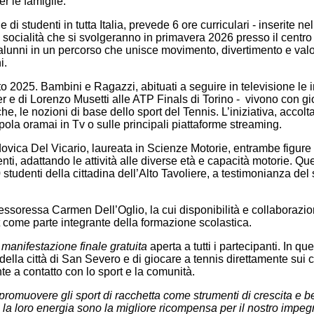
r le famiglie.
di studenti in tutta Italia, prevede 6 ore curriculari - inserite n
ocialità che si svolgeranno in primavera 2026 presso il centro spo
nni in un percorso che unisce movimento, divertimento e valori s
i.
to 2025. Bambini e Ragazzi, abituati a seguire in televisione le 
ner e di Lorenzo Musetti alle ATP Finals di Torino - vivono con gi
he, le nozioni di base dello sport del Tennis. L’iniziativa, accol
pola oramai in Tv o sulle principali piattaforme streaming.
udovica Del Vicario, laureata in Scienze Motorie, entrambe figu
ti, adattando le attività alle diverse età e capacità motorie. 
studenti della cittadina dell’Alto Tavoliere, a testimonianza del
fessoressa Carmen Dell’Oglio, la cui disponibilità e collaborazi
ort come parte integrante della formazione scolastica.
manifestazione finale gratuita
aperta a tutti i partecipanti. In qu
della città di San Severo e di giocare a tennis direttamente sui c
 a contatto con lo sport e la comunità.
i promuovere gli sport di racchetta come strumenti di crescita e b
 la loro energia sono la migliore ricompensa per il nostro impegn