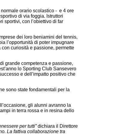
el normale orario scolastico - e 4 ore
rtivo di via foggia. Istruttori
portivi, con l’obiettivo di far
imprese dei loro beniamini del tennis,
oia l’opportunità di poter impugnare
ta con curiosità e passione, permette
re di grande competenza e passione,
Quest’anno lo Sporting Club Sansevero
 successo e dell’impatto positivo che
one sono state fondamentali per la
ell’occasione, gli alunni avranno la
ampi in terra rossa e in resina dello
enessere per tutti”
dichiara il Direttore
o. La fattiva collaborazione tra