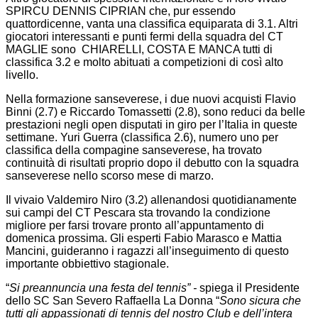
SPIRCU DENNIS CIPRIAN che, pur essendo
quattordicenne, vanta una classifica equiparata di 3.1. Altri
giocatori interessanti e punti fermi della squadra del CT
MAGLIE sono CHIARELLI, COSTA E MANCA tutti di
classifica 3.2 e molto abituati a competizioni di così alto
livello.
Nella formazione sanseverese, i due nuovi acquisti Flavio
Binni (2.7) e Riccardo Tomassetti (2.8), sono reduci da belle
prestazioni negli open disputati in giro per l’Italia in queste
settimane. Yuri Guerra (classifica 2.6), numero uno per
classifica della compagine sanseverese, ha trovato
continuità di risultati proprio dopo il debutto con la squadra
sanseverese nello scorso mese di marzo.
Il vivaio Valdemiro Niro (3.2) allenandosi quotidianamente
sui campi del CT Pescara sta trovando la condizione
migliore per farsi trovare pronto all’appuntamento di
domenica prossima. Gli esperti Fabio Marasco e Mattia
Mancini, guideranno i ragazzi all’inseguimento di questo
importante obbiettivo stagionale.
“
Si preannuncia una festa del tennis” -
spiega il Presidente
dello SC San Severo Raffaella La Donna “
Sono sicura che
tutti gli appassionati di tennis del nostro Club e dell’intera