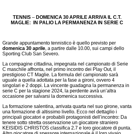
TENNIS
–
DOMENICA 30 APRILE ARRIVA IL C.T.
MAGLIE:
IN PALIO LA PERMANENZA IN SERIE C
Grande appuntamento tennistico è quello previsto per
domenica 30 aprile
, a partire dalle 10.00, sui campi dello
Sporting Club San Severo.
La compagine cittadina, impegnata nel campionato di Serie
C maschile affronta, nel primo incontro dei Play Out, il
prestigioso CT Maglie. La formula del campionato sarà
uguale a quella adottata per la fase a gironi, ovvero 4
singolari e 2 doppi. La vincente guadagna la permanenza in
serie C per la stagione 2024, la perdente avrà un’altra
occasione per salvarsi la domenica successiva.
La formazione salentina, arrivata quarta nel suo girone, vanta
una formazione di altissimo livello. Ecco nel dettaglio i
principali giocatori e probabili protagonisti dell’incontro: Da
tenere sotto stretta osservazione un giocatore straniero
KEISIDIS CHRISTOS classifica 2.7 e loro giocatore di punta.
Altro giocatore di spessore internazionale è il loro vivaio