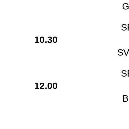
GR
S
10.30
SV
S
12.00
B