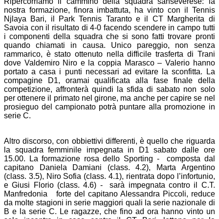
Ripercorriamo il cammino della squadra sanseverese: la
nostra formazione, finora imbattuta, ha vinto con il Tennis
Njlaya Bari, il Park Tennis Taranto e il CT Margherita di
Savoia con il risultato di 4-0 facendo scendere in campo tutti
i componenti della squadra che si sono fatti trovare pronti
quando chiamati in causa. Unico pareggio, non senza
rammarico, è stato ottenuto nella difficile trasferta di Trani
dove Valdemiro Niro e la coppia Marasco – Valerio hanno
portato a casa i punti necessari ad evitare la sconfitta. La
compagine D1, oramai qualificata alla fase finale della
competizione, affronterà quindi la sfida di sabato non solo
per ottenere il primato nel girone, ma anche per capire se nel
prosieguo del campionato potrà puntare alla promozione in
serie C.
Altro discorso, con obbiettivi differenti, è quello che riguarda
la squadra femminile impegnata in D1 sabato dalle ore
15.00. La formazione rosa dello Sporting - composta dal
capitano Daniela Damiani (class. 4.2), Marta Argentino
(class. 3.5), Niro Sofia (class. 4.1), rientrata dopo l’infortunio,
e Giusi Florio (class. 4.6) - sarà impegnata contro il C.T.
Manfredonia forte del capitano Alessandra Piccoli, reduce
da molte stagioni in serie maggiori quali la serie nazionale di
B e la serie C. Le ragazze, che fino ad ora hanno vinto un