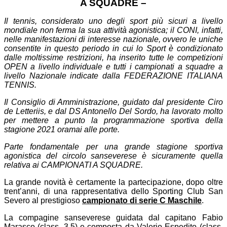
A SQUADRE –
Il tennis, considerato uno degli sport più sicuri a livello
mondiale non ferma la sua attività agonistica; il CONI, infatti,
nelle manifestazioni di interesse nazionale, ovvero le uniche
consentite in questo periodo in cui lo Sport è condizionato
dalle moltissime restrizioni, ha inserito tutte le competizioni
OPEN a livello individuale e tutti i campionati a squadre a
livello Nazionale indicate dalla FEDERAZIONE ITALIANA
TENNIS.
Il Consiglio di Amministrazione, guidato dal presidente Ciro
de Letteriis, e dal DS Antonello Del Sordo, ha lavorato molto
per mettere a punto la programmazione sportiva della
stagione 2021 oramai alle porte.
Parte fondamentale per una grande stagione sportiva
agonistica del circolo sanseverese è sicuramente quella
relativa ai CAMPIONATI A SQUADRE.
La grande novità è certamente la partecipazione, dopo oltre
trent’anni, di una rappresentativa dello Sporting Club San
Severo al prestigioso
campionato di serie C Maschile
.
La compagine sanseverese guidata dal capitano Fabio
Marasco (class. 3.5) e composta da Valerio Espedito (class.